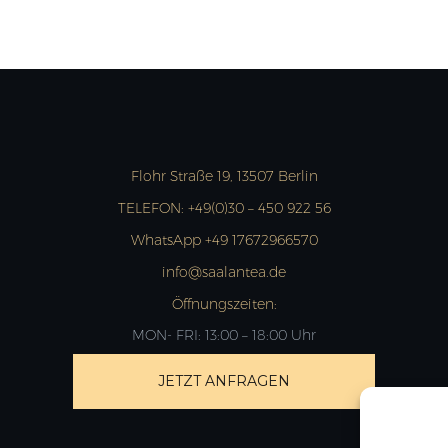
Flohr Straße 19, 13507 Berlin
TELEFON:
+49(0)30 – 450 922 56
WhatsApp +49 17672966570
info@saalantea.de
Öffnungszeiten:
MON- FRI: 13:00 – 18:00 Uhr
JETZT ANFRAGEN