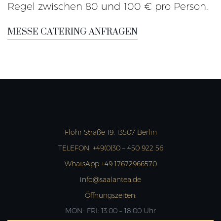
Regel zwischen 80 und 100 € pro Person.
MESSE CATERING ANFRAGEN
Flohr Straße 19, 13507 Berlin
TELEFON:
+49(0)30 – 450 922 56
WhatsApp +49 17672966570
info@saalantea.de
Öffnungszeiten:
MON- FRI: 13:00 – 18:00 Uhr