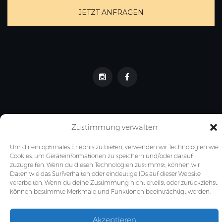
JETZT ANFRAGEN
Zustimmung verwalten
Um dir ein optimales Erlebnis zu bieten, verwenden wir Technologien wie
SAAL ANTEA 2025. All RIGHTS RESERVED.
Cookies, um Geräteinformationen zu speichern und/oder darauf
zuzugreifen. Wenn du diesen Technologien zustimmst, können wir
Kontakt
|
Impressum
|
Datenschutz
|
Agbs
Daten wie das Surfverhalten oder eindeutige IDs auf dieser Website
verarbeiten. Wenn du deine Zustimmung nicht erteilst oder zurückziehst,
können bestimmte Merkmale und Funktionen beeinträchtigt werden.
Akzeptieren