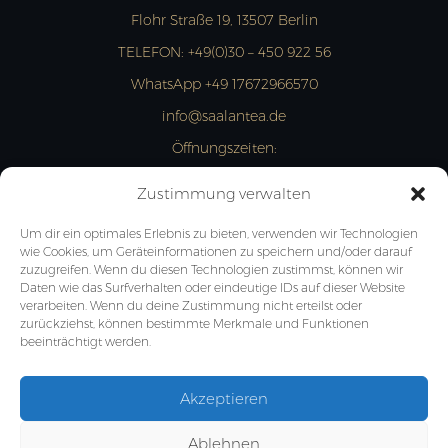
Flohr Straße 19, 13507 Berlin
TELEFON:
+49(0)30 – 450 922 56
WhatsApp +49 17672966570
info@saalantea.de
Öffnungszeiten:
MON- FRI: 13:00 – 18:00 Uhr
Zustimmung verwalten
JETZT ANFRAGEN
Um dir ein optimales Erlebnis zu bieten, verwenden wir Technologien
wie Cookies, um Geräteinformationen zu speichern und/oder darauf
zuzugreifen. Wenn du diesen Technologien zustimmst, können wir
Daten wie das Surfverhalten oder eindeutige IDs auf dieser Website
verarbeiten. Wenn du deine Zustimmung nicht erteilst oder
zurückziehst, können bestimmte Merkmale und Funktionen
beeinträchtigt werden.
Akzeptieren
Ablehnen