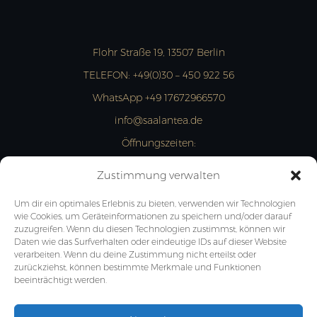
Flohr Straße 19, 13507 Berlin
TELEFON:
+49(0)30 – 450 922 56
WhatsApp +49 17672966570
info@saalantea.de
Öffnungszeiten:
MON- FRI: 13:00 – 18:00 Uhr
Zustimmung verwalten
JETZT ANFRAGEN
Um dir ein optimales Erlebnis zu bieten, verwenden wir Technologien
wie Cookies, um Geräteinformationen zu speichern und/oder darauf
zuzugreifen. Wenn du diesen Technologien zustimmst, können wir
Daten wie das Surfverhalten oder eindeutige IDs auf dieser Website
verarbeiten. Wenn du deine Zustimmung nicht erteilst oder
zurückziehst, können bestimmte Merkmale und Funktionen
beeinträchtigt werden.