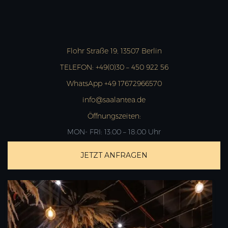
Flohr Straße 19, 13507 Berlin
TELEFON:
+49(0)30 – 450 922 56
WhatsApp +49 17672966570
info@saalantea.de
Öffnungszeiten:
MON- FRI: 13:00 – 18:00 Uhr
JETZT ANFRAGEN