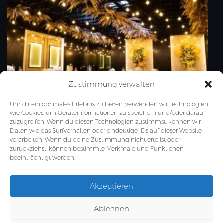
Zustimmung verwalten
Um dir ein optimales Erlebnis zu bieten, verwenden wir Technologien
wie Cookies, um Geräteinformationen zu speichern und/oder darauf
zuzugreifen. Wenn du diesen Technologien zustimmst, können wir
Daten wie das Surfverhalten oder eindeutige IDs auf dieser Website
verarbeiten. Wenn du deine Zustimmung nicht erteilst oder
zurückziehst, können bestimmte Merkmale und Funktionen
beeinträchtigt werden.
Akzeptieren
Ablehnen