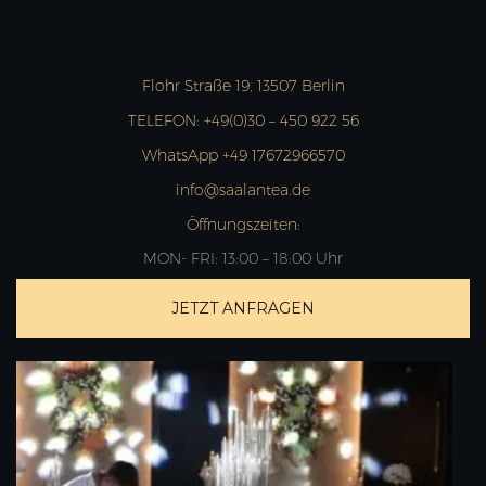
Flohr Straße 19, 13507 Berlin
TELEFON:
+49(0)30 – 450 922 56
WhatsApp +49 17672966570
info@saalantea.de
Öffnungszeiten:
MON- FRI: 13:00 – 18:00 Uhr
JETZT ANFRAGEN